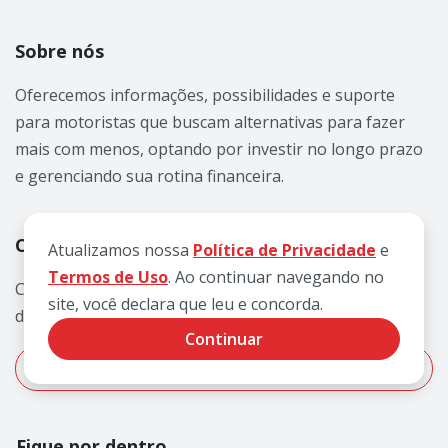
Sobre nós
Oferecemos informações, possibilidades e suporte
para motoristas que buscam alternativas para fazer
mais com menos, optando por investir no longo prazo
e gerenciando sua rotina financeira.
Consulte grátis os débitos do veículo
Atualizamos nossa
Política de Privacidade
e
Termos de Uso
. Ao continuar navegando no
Consulte e pague seu IPVA, licenciamento e todos os
site, você declara que leu e concorda.
débitos do veículo, em até 12x no cartão.
Continuar
Consultar grátis
Fique por dentro