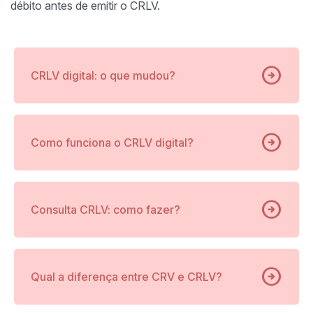
débito antes de emitir o CRLV.
arrow_circle_right
CRLV digital: o que mudou?
arrow_circle_right
Como funciona o CRLV digital?
arrow_circle_right
Consulta CRLV: como fazer?
arrow_circle_right
Qual a diferença entre CRV e CRLV?