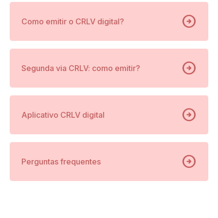
arrow_circle_right
Como emitir o CRLV digital?
arrow_circle_right
Segunda via CRLV: como emitir?
arrow_circle_right
Aplicativo CRLV digital
arrow_circle_right
Perguntas frequentes