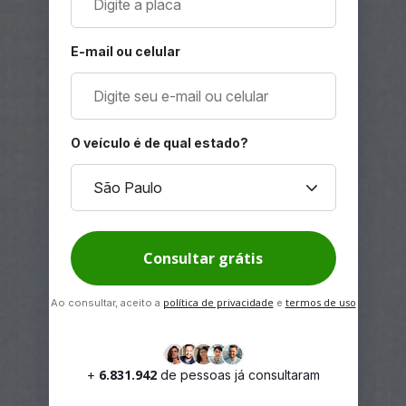
E-mail ou celular
O veículo é de qual estado?
keyboard_arrow_down
São Paulo
Consultar grátis
política de privacidade
termos de uso
Ao consultar, aceito a
e
6.831.942
+
de pessoas já consultaram