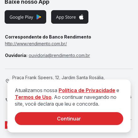
Baixe nosso App
Correspondente do Banco Rendimento
http://www.rendimento.com.br/
Ouvidoria:
ouvidoria@rendimento.com.br
Praça Frank Speers, 12, Jardim Santa Rosália,
Sorocaba/SP, 18095-020
Atualizamos nossa
Política de Privacidade
e
Termos de Uso
. Ao continuar navegando no
Atendimento de Seg a Qui, das 8h às 18h e Sex, das 8h às
site, você declara que leu e concorda.
17h
Continuar
© 2026 DOK Serviços de Pagamentos Ltda. CNPJ 27.838.743/0001-
91
CRDD-SP 004130-1 | Susep 212124921