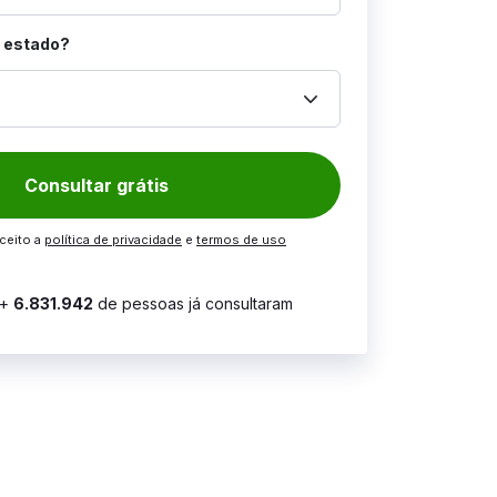
l estado?
keyboard_arrow_down
Consultar grátis
aceito a
política de privacidade
e
termos de uso
+
6.831.942
de pessoas já consultaram