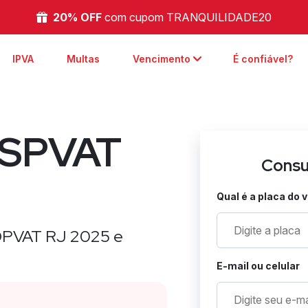
20% OFF
com cupom TRANQUILIDADE20
arrow_back_ios
IPVA
Multas
Vencimento
É confiável?
 SPVAT
Consu
Qual é a placa do 
u DPVAT RJ 2025 e
E-mail ou celular