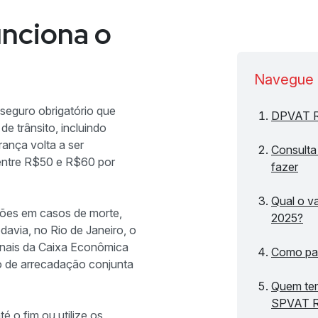
unciona o
Navegue 
eguro obrigatório que
DPVAT RJ
e trânsito, incluindo
rança volta a ser
Consult
 entre R$50 e R$60 por
fazer
Qual o v
ções em casos de morte,
2025?
avia, no Rio de Janeiro, o
anais da Caixa Econômica
Como pa
lo de arrecadação conjunta
Quem tem
SPVAT 
 o fim ou utilize os