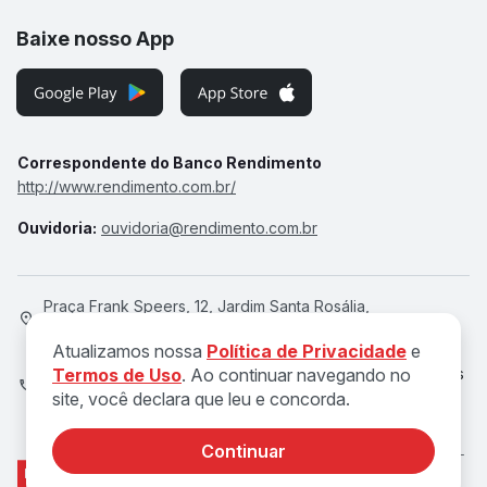
Baixe nosso App
Correspondente do Banco Rendimento
http://www.rendimento.com.br/
Ouvidoria:
ouvidoria@rendimento.com.br
Praça Frank Speers, 12, Jardim Santa Rosália,
Sorocaba/SP, 18095-020
Atualizamos nossa
Política de Privacidade
e
Atendimento de Seg a Qui, das 8h às 18h e Sex, das 8h às
Termos de Uso
. Ao continuar navegando no
site, você declara que leu e concorda.
17h
Continuar
© 2026 DOK Serviços de Pagamentos Ltda. CNPJ 27.838.743/0001-
91