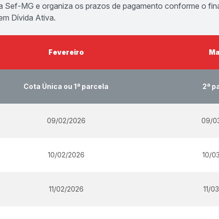
a Sef-MG e organiza os prazos de pagamento conforme o final 
 em Dívida Ativa.
Fevereiro
Ma
Cota Única ou 1ª parcela
2ª p
09/02/2026
09/0
10/02/2026
10/0
11/02/2026
11/0