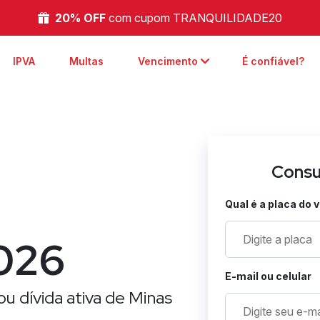
20% OFF
com cupom TRANQUILIDADE20
arrow_back_ios
IPVA
Multas
Vencimento
É confiável?
Consu
Qual é a placa do 
026
E-mail ou celular
ou dívida ativa de Minas