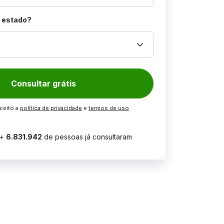
l estado?
keyboard_arrow_down
Consultar grátis
aceito a
política de privacidade
e
termos de uso
+
6.831.942
de pessoas já consultaram