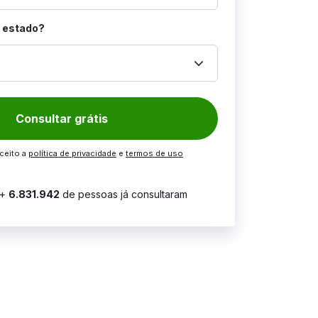
l estado?
keyboard_arrow_down
Consultar grátis
aceito a
política de privacidade
e
termos de uso
+
6.831.942
de pessoas já consultaram