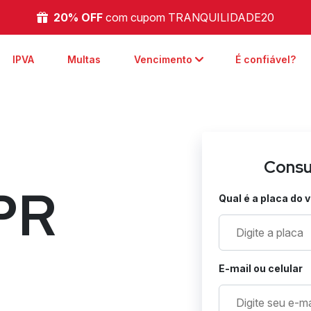
20% OFF
com cupom TRANQUILIDADE20
arrow_back_ios
IPVA
Multas
Vencimento
É confiável?
Consu
PR
Qual é a placa do 
E-mail ou celular