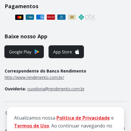
Pagamentos
Baixe nosso App
Correspondente do Banco Rendimento
http://www.rendimento.com.br/
ouvidoria@rendimento.com.br
Ouvidoria:
Praça Frank Speers, 12, Jardim Santa Rosália,
Sorocaba/SP, 18095-020
Atualizamos nossa
Política de Privacidade
e
Termos de Uso
. Ao continuar navegando no
Atendimento de Seg a Qui, das 8h às 18h e Sex, das 8h às